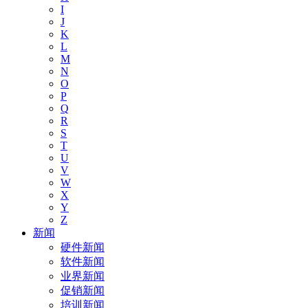
I
J
K
L
M
N
O
P
Q
R
S
T
U
V
W
X
Y
Z
新闻
硬件新闻
软件新闻
业界新闻
促销新闻
培训新闻