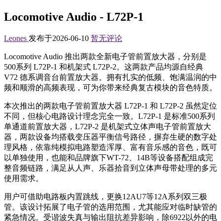
Locomotive Audio - L72P-1
Leones
发布于2026-06-10
暂无评论
Locomotive Audio 推出两款全新电子管前置放大器，分别是
500系列 L72P-1 和机架式 L72P-2。这两款产品均源自经典
V72 德系调音台前置放大器。拥有扎实的低频、饱满温润的中
频和顺滑的高频表现，可为你带来经典复古模块的音色特质。
本次推出的两款电子管前置放大器 L72P-1 和 L72P-2 虽然定位
不同，但核心电路设计理念完全一致。L72P-1 是标准500系列
单通道前置放大器，L72P-2 是机架式立体声电子管前置放大
器，两款设备均搭载变压器平衡信号路径，摒弃生硬的数字处
理风格，依靠纯模拟电路塑造浑厚、富有音乐感的音色，既可
以单独使用，也能和品牌旗下WT-72、14B等设备搭配组成完
整音频链路，满足从人声、乐器拾音到立体声母带处理的多元
使用需求。
用户可借助电路板内置跳线，更换12AU7等12A系列双三极
管。该设计拓展了电子管的选用范围，尤其能应对临时缺管的
紧急情况。受谐波失真与输出阻抗差异影响，除6922以外的电