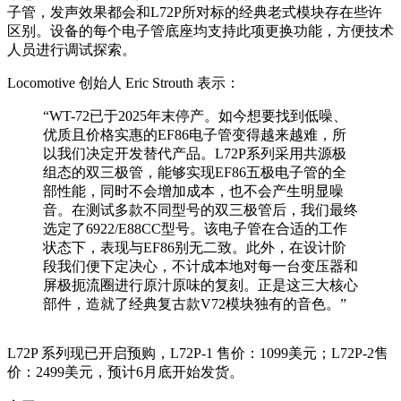
子管，发声效果都会和L72P所对标的经典老式模块存在些许
区别。设备的每个电子管底座均支持此项更换功能，方便技术
人员进行调试探索。
Locomotive 创始人 Eric Strouth 表示：
“WT-72已于2025年末停产。如今想要找到低噪、
优质且价格实惠的EF86电子管变得越来越难，所
以我们决定开发替代产品。L72P系列采用共源极
组态的双三极管，能够实现EF86五极电子管的全
部性能，同时不会增加成本，也不会产生明显噪
音。在测试多款不同型号的双三极管后，我们最终
选定了6922/E88CC型号。该电子管在合适的工作
状态下，表现与EF86别无二致。此外，在设计阶
段我们便下定决心，不计成本地对每一台变压器和
屏极扼流圈进行原汁原味的复刻。正是这三大核心
部件，造就了经典复古款V72模块独有的音色。”
L72P 系列现已开启预购，L72P-1 售价：1099美元；L72P-2售
价：2499美元，预计6月底开始发货。