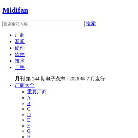
Midifan
搜索
厂商
新闻
硬件
软件
技术
二手
月刊
第 244 期电子杂志 · 2026 年 7 月发行
厂商大全
重要厂商
A
B
C
D
E
F
G
H