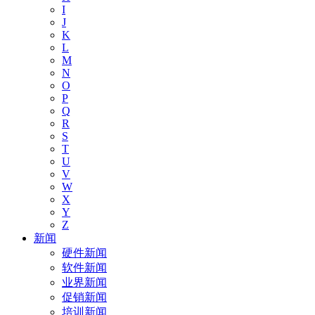
I
J
K
L
M
N
O
P
Q
R
S
T
U
V
W
X
Y
Z
新闻
硬件新闻
软件新闻
业界新闻
促销新闻
培训新闻