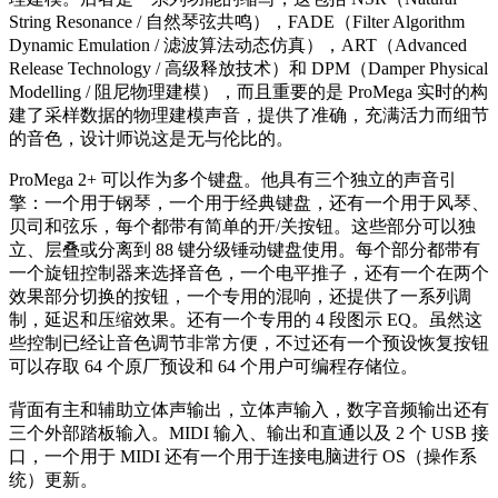
String Resonance / 自然琴弦共鸣），FADE（Filter Algorithm
Dynamic Emulation / 滤波算法动态仿真），ART（Advanced
Release Technology / 高级释放技术）和 DPM（Damper Physical
Modelling / 阻尼物理建模），而且重要的是 ProMega 实时的构
建了采样数据的物理建模声音，提供了准确，充满活力而细节
的音色，设计师说这是无与伦比的。
ProMega 2+ 可以作为多个键盘。他具有三个独立的声音引
擎：一个用于钢琴，一个用于经典键盘，还有一个用于风琴、
贝司和弦乐，每个都带有简单的开/关按钮。这些部分可以独
立、层叠或分离到 88 键分级锤动键盘使用。每个部分都带有
一个旋钮控制器来选择音色，一个电平推子，还有一个在两个
效果部分切换的按钮，一个专用的混响，还提供了一系列调
制，延迟和压缩效果。还有一个专用的 4 段图示 EQ。虽然这
些控制已经让音色调节非常方便，不过还有一个预设恢复按钮
可以存取 64 个原厂预设和 64 个用户可编程存储位。
背面有主和辅助立体声输出，立体声输入，数字音频输出还有
三个外部踏板输入。MIDI 输入、输出和直通以及 2 个 USB 接
口，一个用于 MIDI 还有一个用于连接电脑进行 OS（操作系
统）更新。