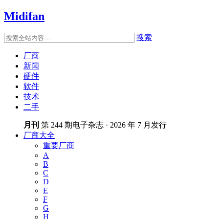
Midifan
搜索
厂商
新闻
硬件
软件
技术
二手
月刊
第 244 期电子杂志 · 2026 年 7 月发行
厂商大全
重要厂商
A
B
C
D
E
F
G
H