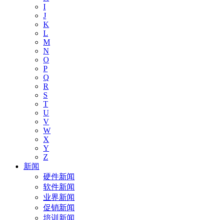
I
J
K
L
M
N
O
P
Q
R
S
T
U
V
W
X
Y
Z
新闻
硬件新闻
软件新闻
业界新闻
促销新闻
培训新闻