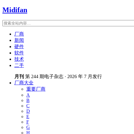
Midifan
厂商
新闻
硬件
软件
技术
二手
月刊
第 244 期电子杂志 · 2026 年 7 月发行
厂商大全
重要厂商
A
B
C
D
E
F
G
H