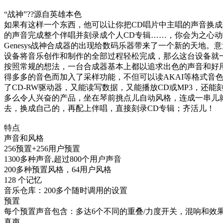
“战神”??源自英雄本色
如果有这样一个东西，他可以让你把CD唱片中主唱的声音换成
的声音完成整个伴唱并刻录成个人CD专辑……，你会为之心动
Genesys战神合成器的出现给数码乐器带来了一个新的天
设备将音乐创作和制作的全部过程轻松完成，那么这台设备就
按照常规的想法，一台合成器基本上都以追求出色的声音和好用的
得多多的音色而加入了采样功能，不但可以读AKAI等格式
了CD-RW驱动器，又能读写数据，又能播放CD或MP3，还能
多么令人兴奋的产品，坐在琴前挑点儿自动风格，连成一串儿就
去，换成自己的，再配上伴唱，直接刻录CD专辑；齐活儿！
特点
声音和风格
256预置+256用户预置
1300多种声音,超过800个用户声音
200多种预置风格，64用户风格
128 个记忆
音乐仓库：200多个随时调用的设置
预置
每个预置声音包含：多达6个不同的重叠/力度开关，混响和效
真声