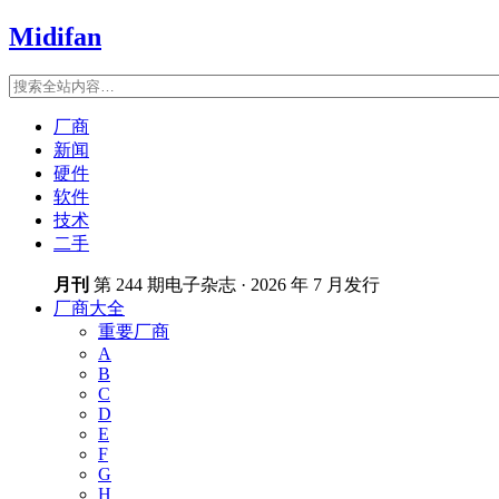
Midifan
厂商
新闻
硬件
软件
技术
二手
月刊
第 244 期电子杂志 · 2026 年 7 月发行
厂商大全
重要厂商
A
B
C
D
E
F
G
H