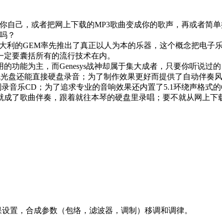
你自己，或者把网上下载的MP3歌曲变成你的歌声，再或者简
吗？
地。意大利的GEM率先推出了真正以人为本的乐器，这个概念把电
一定要囊括所有的流行技术在内。
功能为主，而Genesys战神却属于集大成者，只要你听说过的，
音色光盘还能直接硬盘录音；为了制作效果更好而提供了自动伴奏
刻录音乐CD；为了追求专业的音响效果还内置了5.1环绕声格式
成了歌曲伴奏，跟着就往本琴的硬盘里录唱；要不就从网上下载M
果设置，合成参数（包络，滤波器，调制）移调和调律。