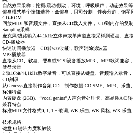
自然效果采样：挖掘/震动/颤动，环境，呼吸噪声，动态效果
键盘模式单个按钮选择：全键盘，贝司分割，伴奏分割，钢琴
CD-ROM
回放MIDI 和音频文件，直接从CD载入文件， CD到内存的复制
Sampling采样
麦克风/线路输入44.1kHz立体声或单声道直接采样到硬盘。直接从内置CD驱
CD-播放器
快速访问播放器，CD转wav功能，歌声消除滤波器
MP3播放器
直接从CD、软盘、硬盘或SCSI设备播放MP3， MP3歌词兼
硬盘录音
2 轨16bit/44,1kHz数字录音，可以直接从键盘、音频输入
CD刻录
从Genesys直接制作音频 CD，制作数据 CD:SMF、MP3、乐
标准特点
内置硬盘 (2GB)、“vocal genius”人声合音处理卡、高品质A/D转换器、
兼容特点
标准MIDI文件格式0, 1, 1 + 歌词, WK 乐曲, WK 风格, WX 乐曲, WX 风格
技术规格:
键盘 61键带力度和触後