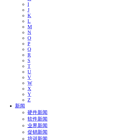
I
J
K
L
M
N
O
P
Q
R
S
T
U
V
W
X
Y
Z
新闻
硬件新闻
软件新闻
业界新闻
促销新闻
培训新闻