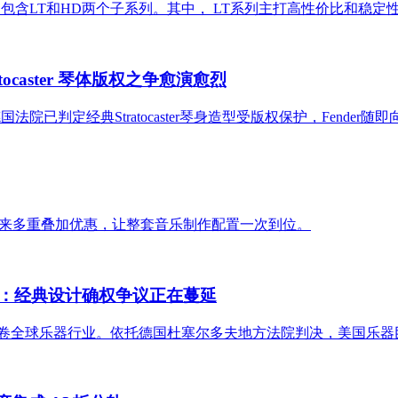
系列包含LT和HD两个子系列。其中， LT系列主打高性价比和稳定性（包
atocaster 琴体版权之争愈演愈烈
国法院已判定经典Stratocaster琴身造型受版权保护，Fender
Sonus 也带来多重叠加优惠，让整套音乐制作配置一次到位。
起行业震荡：经典设计确权争议正在蔓延
器行业。依托德国杜塞尔多夫地方法院判决，美国乐器巨头 Fender 将