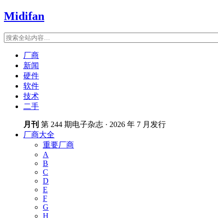
Midifan
厂商
新闻
硬件
软件
技术
二手
月刊
第 244 期电子杂志 · 2026 年 7 月发行
厂商大全
重要厂商
A
B
C
D
E
F
G
H