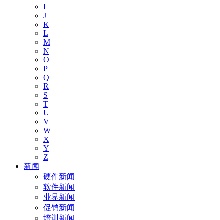
I
J
K
L
M
N
O
P
Q
R
S
T
U
V
W
X
Y
Z
新闻
硬件新闻
软件新闻
业界新闻
促销新闻
培训新闻