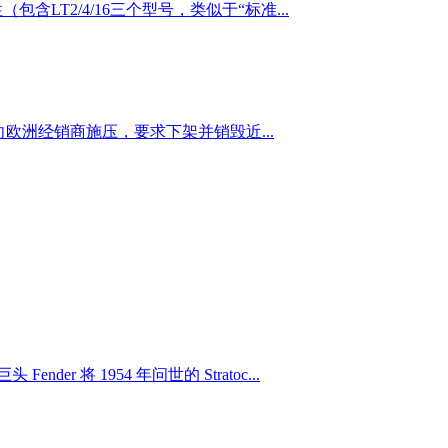
含LT2/4/16三个型号，类似于“标准...
随即向欧洲经销商施压，要求下架并销毁近...
 1954 年问世的 Stratoc...