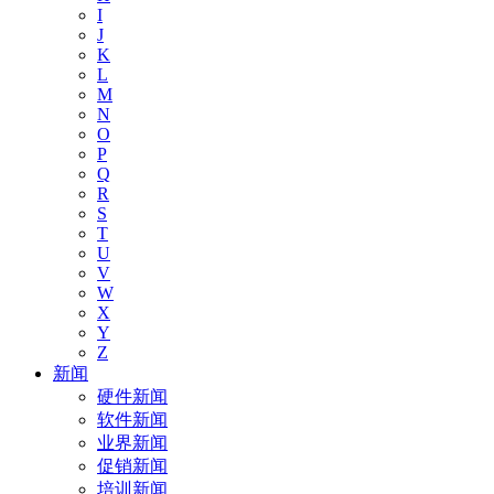
I
J
K
L
M
N
O
P
Q
R
S
T
U
V
W
X
Y
Z
新闻
硬件新闻
软件新闻
业界新闻
促销新闻
培训新闻