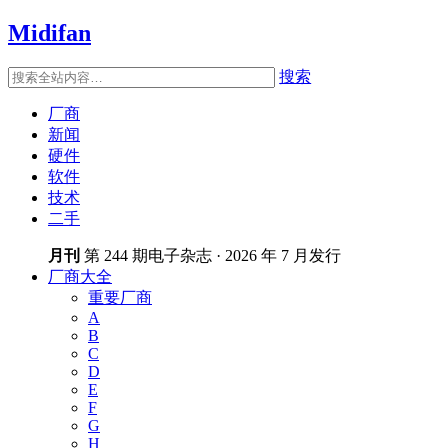
Midifan
搜索
厂商
新闻
硬件
软件
技术
二手
月刊
第 244 期电子杂志 · 2026 年 7 月发行
厂商大全
重要厂商
A
B
C
D
E
F
G
H