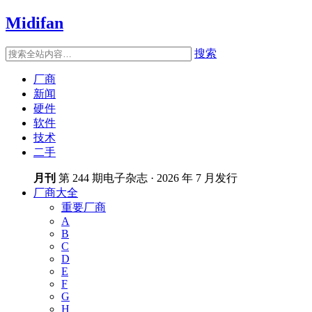
Midifan
搜索
厂商
新闻
硬件
软件
技术
二手
月刊
第 244 期电子杂志 · 2026 年 7 月发行
厂商大全
重要厂商
A
B
C
D
E
F
G
H