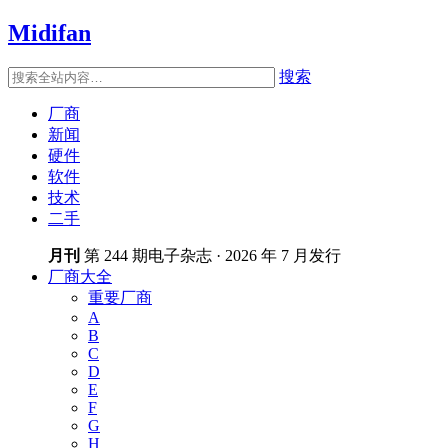
Midifan
搜索
厂商
新闻
硬件
软件
技术
二手
月刊
第 244 期电子杂志 · 2026 年 7 月发行
厂商大全
重要厂商
A
B
C
D
E
F
G
H