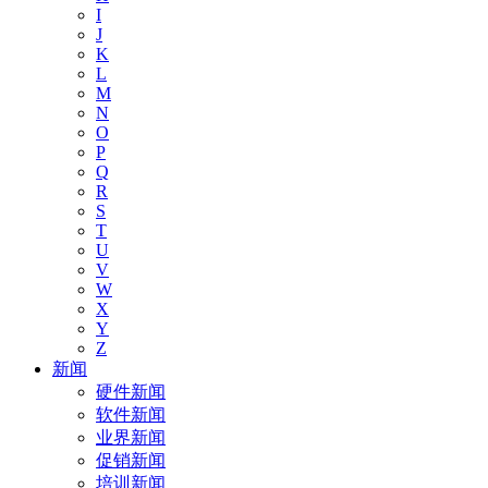
I
J
K
L
M
N
O
P
Q
R
S
T
U
V
W
X
Y
Z
新闻
硬件新闻
软件新闻
业界新闻
促销新闻
培训新闻