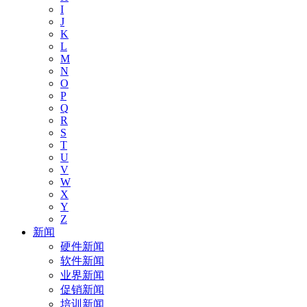
I
J
K
L
M
N
O
P
Q
R
S
T
U
V
W
X
Y
Z
新闻
硬件新闻
软件新闻
业界新闻
促销新闻
培训新闻