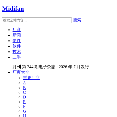
Midifan
搜索
厂商
新闻
硬件
软件
技术
二手
月刊
第 244 期电子杂志 · 2026 年 7 月发行
厂商大全
重要厂商
A
B
C
D
E
F
G
H