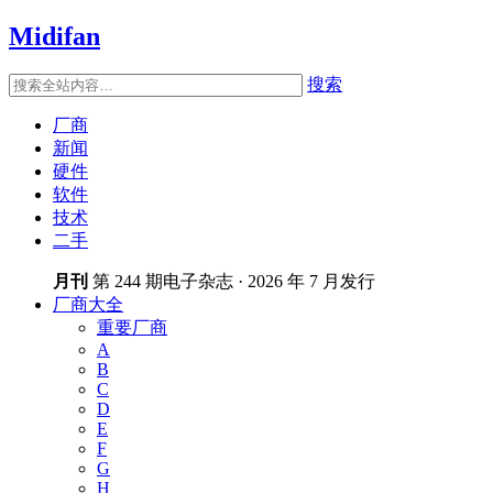
Midifan
搜索
厂商
新闻
硬件
软件
技术
二手
月刊
第 244 期电子杂志 · 2026 年 7 月发行
厂商大全
重要厂商
A
B
C
D
E
F
G
H