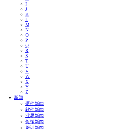
I
J
K
L
M
N
O
P
Q
R
S
T
U
V
W
X
Y
Z
新闻
硬件新闻
软件新闻
业界新闻
促销新闻
培训新闻