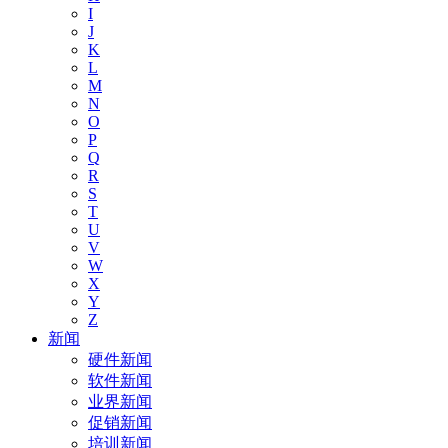
I
J
K
L
M
N
O
P
Q
R
S
T
U
V
W
X
Y
Z
新闻
硬件新闻
软件新闻
业界新闻
促销新闻
培训新闻