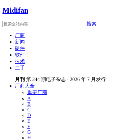
Midifan
搜索
厂商
新闻
硬件
软件
技术
二手
月刊
第 244 期电子杂志 · 2026 年 7 月发行
厂商大全
重要厂商
A
B
C
D
E
F
G
H