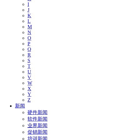
I
J
K
L
M
N
O
P
Q
R
S
T
U
V
W
X
Y
Z
新闻
硬件新闻
软件新闻
业界新闻
促销新闻
培训新闻