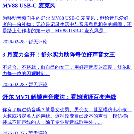
MV88 USB-C 麦克风
为移动音频而生的舒尔 MV88 USB-C 麦克风，献给音乐爱好
者的一份礼物：无论是记录生活中与音乐息息相关的瞬间，还
是踏上创作者的第一步，MV88 USB-C 麦克风是...
2026-02-28
·
暂无评论
3 月麦力全开：舒尔实力助阵每位好声音女王
不迎合、不将就，做自己的女王，用好声音表达态度，舒尔助
力每一位的闪耀时刻。
2026-02-28
·
暂无评论
舒尔 MV7i 解锁声音魔法：看她演绎百变声线
你有了解过伪音吗？就是女变男、男变女，甚至模仿出小孩、
大叔或特定名人的声线。这种改变自己原本的声音，模仿/伪
装成不同声线的人，除了专业配音或歌手外，...
2026-02-27
·
暂无评论