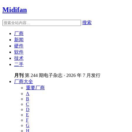
Midifan
搜索
厂商
新闻
硬件
软件
技术
二手
月刊
第 244 期电子杂志 · 2026 年 7 月发行
厂商大全
重要厂商
A
B
C
D
E
F
G
H