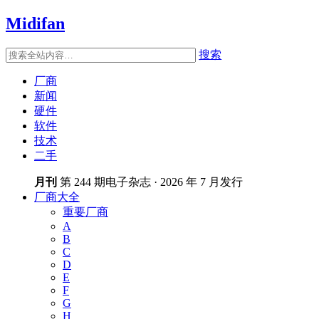
Midifan
搜索
厂商
新闻
硬件
软件
技术
二手
月刊
第 244 期电子杂志 · 2026 年 7 月发行
厂商大全
重要厂商
A
B
C
D
E
F
G
H