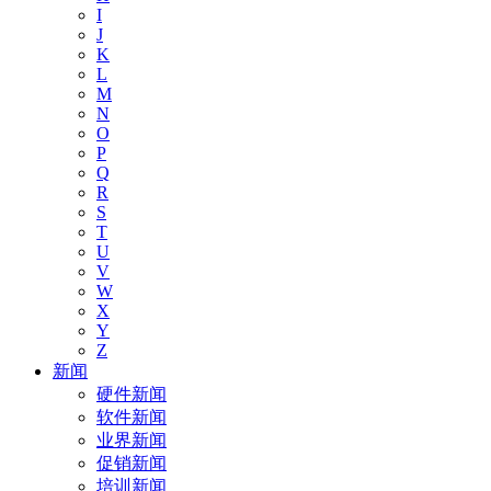
I
J
K
L
M
N
O
P
Q
R
S
T
U
V
W
X
Y
Z
新闻
硬件新闻
软件新闻
业界新闻
促销新闻
培训新闻