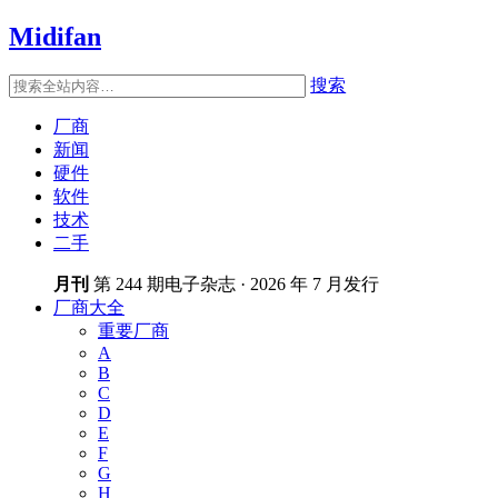
Midifan
搜索
厂商
新闻
硬件
软件
技术
二手
月刊
第 244 期电子杂志 · 2026 年 7 月发行
厂商大全
重要厂商
A
B
C
D
E
F
G
H