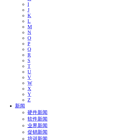
I
J
K
L
M
N
O
P
Q
R
S
T
U
V
W
X
Y
Z
新闻
硬件新闻
软件新闻
业界新闻
促销新闻
培训新闻