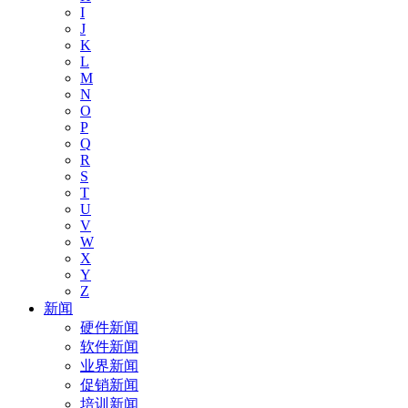
I
J
K
L
M
N
O
P
Q
R
S
T
U
V
W
X
Y
Z
新闻
硬件新闻
软件新闻
业界新闻
促销新闻
培训新闻