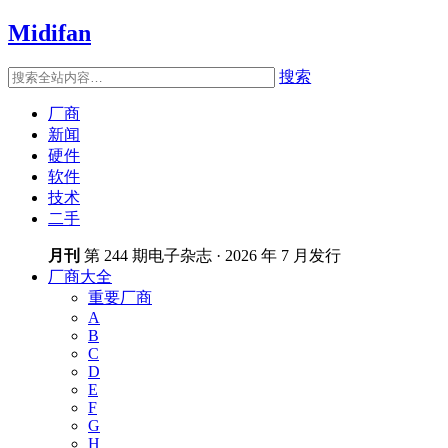
Midifan
搜索
厂商
新闻
硬件
软件
技术
二手
月刊
第 244 期电子杂志 · 2026 年 7 月发行
厂商大全
重要厂商
A
B
C
D
E
F
G
H