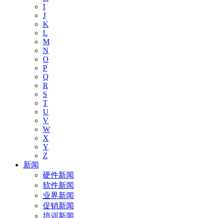
I
J
K
L
M
N
O
P
Q
R
S
T
U
V
W
X
Y
Z
新闻
硬件新闻
软件新闻
业界新闻
促销新闻
培训新闻