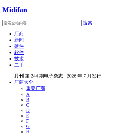
Midifan
搜索
厂商
新闻
硬件
软件
技术
二手
月刊
第 244 期电子杂志 · 2026 年 7 月发行
厂商大全
重要厂商
A
B
C
D
E
F
G
H