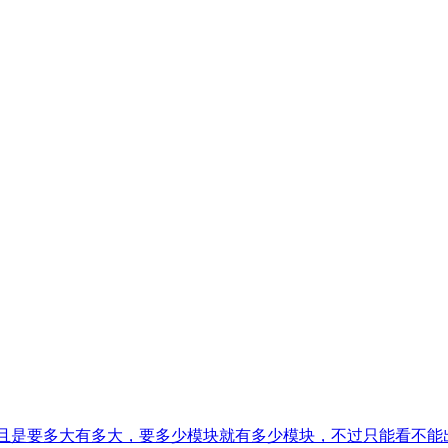
，而且是要多大有多大，要多少模块就有多少模块，不过只能看不能出声。因为