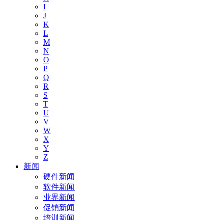
I
J
K
L
M
N
O
P
Q
R
S
T
U
V
W
X
Y
Z
新闻
硬件新闻
软件新闻
业界新闻
促销新闻
培训新闻