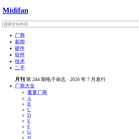
Midifan
厂商
新闻
硬件
软件
技术
二手
月刊
第 244 期电子杂志 · 2026 年 7 月发行
厂商大全
重要厂商
A
B
C
D
E
F
G
H