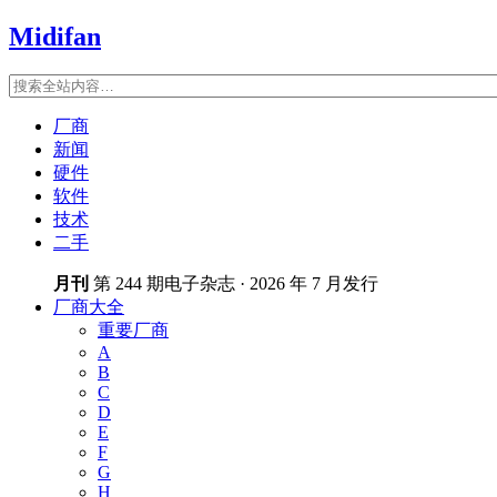
Midifan
厂商
新闻
硬件
软件
技术
二手
月刊
第 244 期电子杂志 · 2026 年 7 月发行
厂商大全
重要厂商
A
B
C
D
E
F
G
H