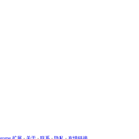
hrome 扩展
·
关于
·
联系
·
隐私
·
友情链接