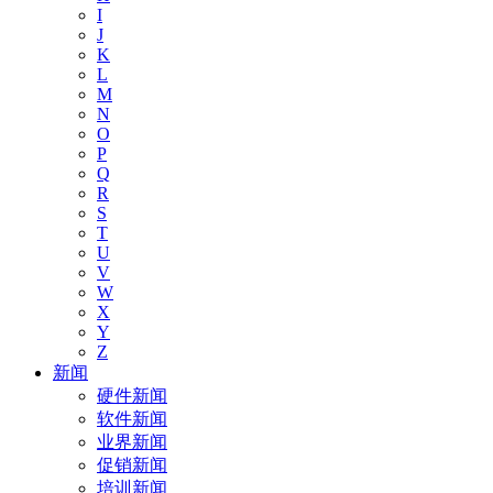
I
J
K
L
M
N
O
P
Q
R
S
T
U
V
W
X
Y
Z
新闻
硬件新闻
软件新闻
业界新闻
促销新闻
培训新闻