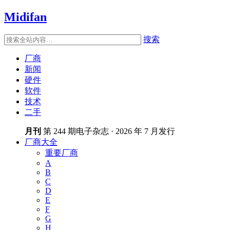
Midifan
搜索
厂商
新闻
硬件
软件
技术
二手
月刊
第 244 期电子杂志 · 2026 年 7 月发行
厂商大全
重要厂商
A
B
C
D
E
F
G
H