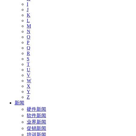
I
J
K
L
M
N
O
P
Q
R
S
T
U
V
W
X
Y
Z
新闻
硬件新闻
软件新闻
业界新闻
促销新闻
培训新闻