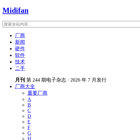
Midifan
厂商
新闻
硬件
软件
技术
二手
月刊
第 244 期电子杂志 · 2026 年 7 月发行
厂商大全
重要厂商
A
B
C
D
E
F
G
H