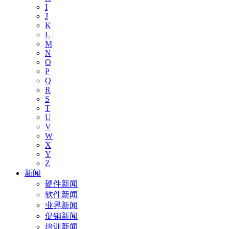
I
J
K
L
M
N
O
P
Q
R
S
T
U
V
W
X
Y
Z
新闻
硬件新闻
软件新闻
业界新闻
促销新闻
培训新闻