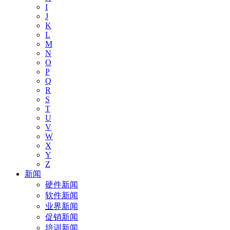
I
J
K
L
M
N
O
P
Q
R
S
T
U
V
W
X
Y
Z
新闻
硬件新闻
软件新闻
业界新闻
促销新闻
培训新闻