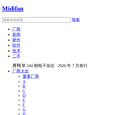
Midifan
搜索
厂商
新闻
硬件
软件
技术
二手
月刊
第 244 期电子杂志 · 2026 年 7 月发行
厂商大全
重要厂商
A
B
C
D
E
F
G
H