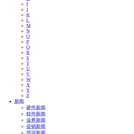
I
J
K
L
M
N
O
P
Q
R
S
T
U
V
W
X
Y
Z
新闻
硬件新闻
软件新闻
业界新闻
促销新闻
培训新闻