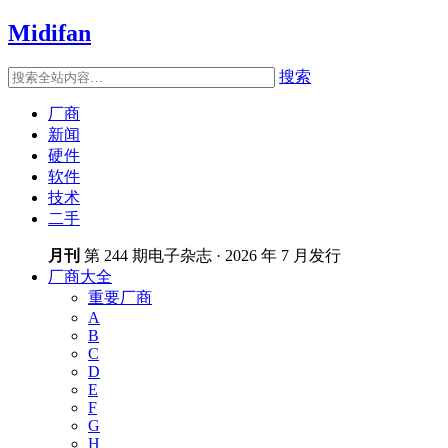
Midifan
搜索
厂商
新闻
硬件
软件
技术
二手
月刊
第 244 期电子杂志 · 2026 年 7 月发行
厂商大全
重要厂商
A
B
C
D
E
F
G
H