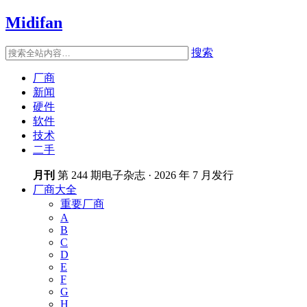
Midifan
搜索
厂商
新闻
硬件
软件
技术
二手
月刊
第 244 期电子杂志 · 2026 年 7 月发行
厂商大全
重要厂商
A
B
C
D
E
F
G
H