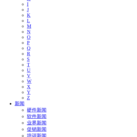
I
J
K
L
M
N
O
P
Q
R
S
T
U
V
W
X
Y
Z
新闻
硬件新闻
软件新闻
业界新闻
促销新闻
培训新闻