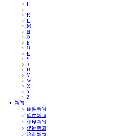
I
J
K
L
M
N
O
P
Q
R
S
T
U
V
W
X
Y
Z
新闻
硬件新闻
软件新闻
业界新闻
促销新闻
培训新闻