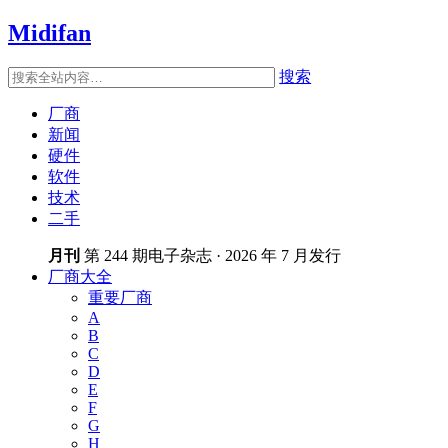
Midifan
搜索
厂商
新闻
硬件
软件
技术
二手
月刊
第 244 期电子杂志 · 2026 年 7 月发行
厂商大全
重要厂商
A
B
C
D
E
F
G
H