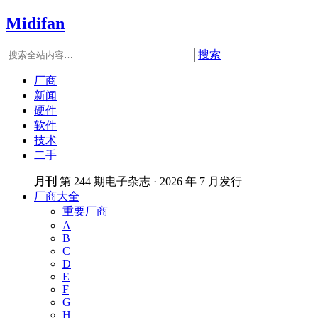
Midifan
搜索
厂商
新闻
硬件
软件
技术
二手
月刊
第 244 期电子杂志 · 2026 年 7 月发行
厂商大全
重要厂商
A
B
C
D
E
F
G
H