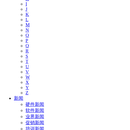
I
J
K
L
M
N
O
P
Q
R
S
T
U
V
W
X
Y
Z
新闻
硬件新闻
软件新闻
业界新闻
促销新闻
培训新闻