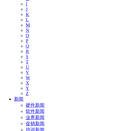
I
J
K
L
M
N
O
P
Q
R
S
T
U
V
W
X
Y
Z
新闻
硬件新闻
软件新闻
业界新闻
促销新闻
培训新闻