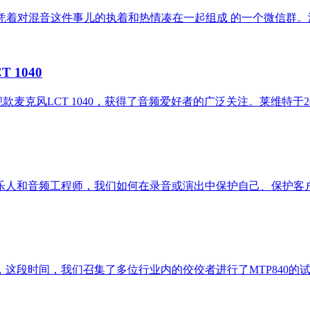
朋友凭着对混音这件事儿的执着和热情凑在一起组成 的一个微信群
 1040
款麦克风LCT 1040，获得了音频爱好者的广泛关注。莱维特于2
乐人和音频工程师，我们如何在录音或演出中保护自己、保护客
段时间，我们召集了多位行业内的佼佼者进行了MTP840的试用录