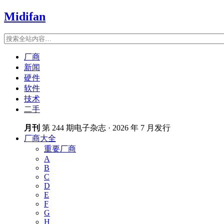
Midifan
厂商
新闻
硬件
软件
技术
二手
月刊
第 244 期电子杂志 · 2026 年 7 月发行
厂商大全
重要厂商
A
B
C
D
E
F
G
H