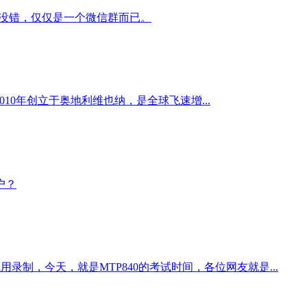
。没错，仅仅是一个微信群而已。
010年创立于奥地利维也纳，是全球飞速增...
户？
制，今天，就是MTP840的考试时间，各位网友就是...