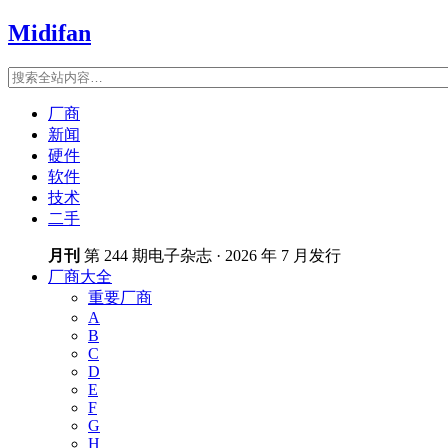
Midifan
厂商
新闻
硬件
软件
技术
二手
月刊
第 244 期电子杂志 · 2026 年 7 月发行
厂商大全
重要厂商
A
B
C
D
E
F
G
H