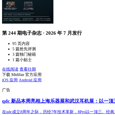
第 244 期电子杂志 · 2026 年 7 月发行
95 页内容
5 篇抢先评测
3 篇独门秘籍
1 篇小贴士
在线阅读
查看往期
下载 Midifan 官方应用
iOS 应用
Android 应用
广告
qdc 新品本周亮相上海乐器展和武汉耳机展：以一顶三 8
在qdc成立8周年之际，历经7年技术革新，8Pro以一顶三。经典