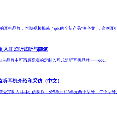
的耳机品牌，本期视频揭幕了qdc的全新产品“变色龙”，这副耳机
定制入耳监听试听与随笔
主品牌中可谓最高端的定制入耳式监听耳机品牌——qdc。
定制入耳监听耳机介绍和采访（中文）
接受定制入耳耳机的制作，分5单元和8单元两个型号，每个型