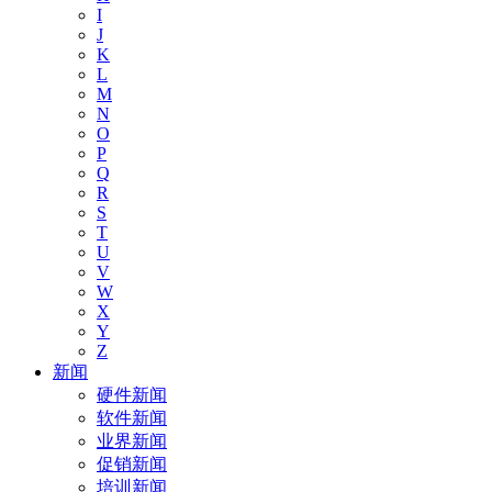
I
J
K
L
M
N
O
P
Q
R
S
T
U
V
W
X
Y
Z
新闻
硬件新闻
软件新闻
业界新闻
促销新闻
培训新闻