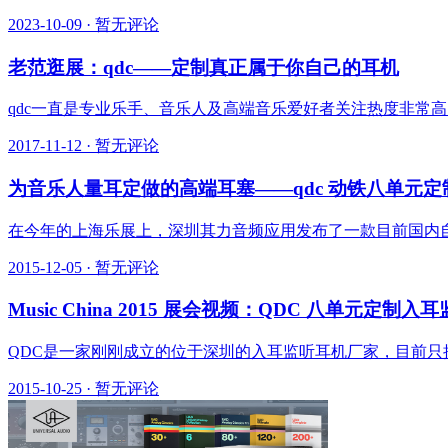
2023-10-09
·
暂无评论
老范逛展：qdc——定制真正属于你自己的耳机
qdc一直是专业乐手、音乐人及高端音乐爱好者关注热度非常高
2017-11-12
·
暂无评论
为音乐人量耳定做的高端耳塞——qdc 动铁八单元
在今年的上海乐展上，深圳其力音频应用发布了一款目前国内自
2015-12-05
·
暂无评论
Music China 2015 展会视频：QDC 八单元
QDC是一家刚刚成立的位于深圳的入耳监听耳机厂家，目前只
2015-10-25
·
暂无评论