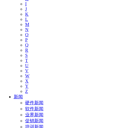
I
J
K
L
M
N
O
P
Q
R
S
T
U
V
W
X
Y
Z
新闻
硬件新闻
软件新闻
业界新闻
促销新闻
培训新闻