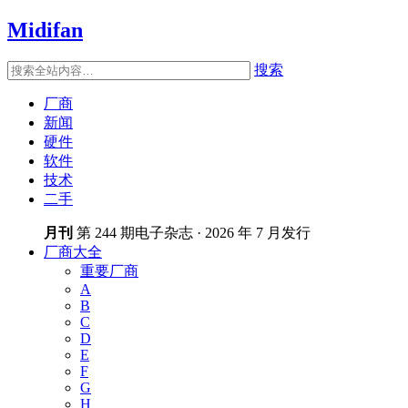
Midifan
搜索
厂商
新闻
硬件
软件
技术
二手
月刊
第 244 期电子杂志 · 2026 年 7 月发行
厂商大全
重要厂商
A
B
C
D
E
F
G
H