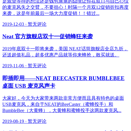
是观望等待的想法还是钱包瘪瘪的囧境让你在双11与自己心仪
的麦克风失之交臂，不要担心！时隔一个月双12促销折扣再度
来袭，这是年前最后一场大力度促销！！错过...
2019-12-03
·
暂无评论
Neat 官方旗舰店双十一促销蜂狂来袭
2019年底双十一即将来袭，美国 NEAT话筒旗舰店全店九折，
还送超值礼品，超多优惠产品就等你来蜂抢，敢买就送。
2019-11-06
·
暂无评论
即插即用——NEAT BEECASTER BUMBLEBEE
桌面 USB 麦克风声卡
大家好，今天为大家带来两款非常方便而且具有特色的桌面
USB麦克风，来自于NEAT的BeeCaster（蜜蜂投手）和
BumbleBee（大黄蜂），大黄蜂和蜜蜂投手这两款麦克风...
2019-08-19
·
暂无评论