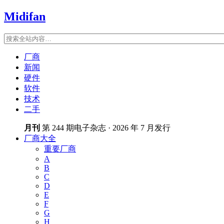
Midifan
厂商
新闻
硬件
软件
技术
二手
月刊
第 244 期电子杂志 · 2026 年 7 月发行
厂商大全
重要厂商
A
B
C
D
E
F
G
H