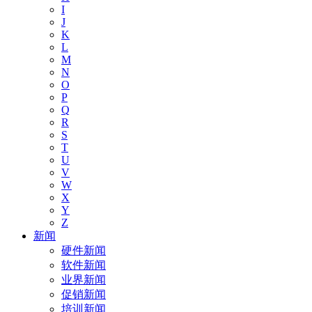
I
J
K
L
M
N
O
P
Q
R
S
T
U
V
W
X
Y
Z
新闻
硬件新闻
软件新闻
业界新闻
促销新闻
培训新闻