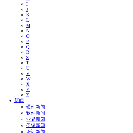
I
J
K
L
M
N
O
P
Q
R
S
T
U
V
W
X
Y
Z
新闻
硬件新闻
软件新闻
业界新闻
促销新闻
培训新闻