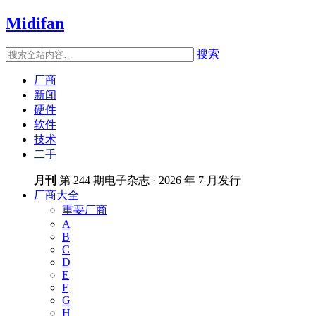
Midifan
搜索
厂商
新闻
硬件
软件
技术
二手
月刊
第 244 期电子杂志 · 2026 年 7 月发行
厂商大全
重要厂商
A
B
C
D
E
F
G
H