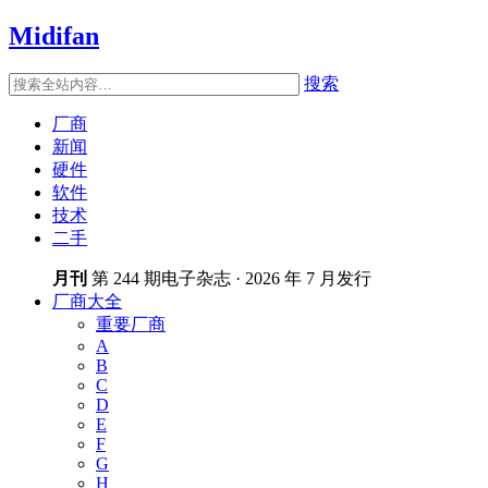
Midifan
搜索
厂商
新闻
硬件
软件
技术
二手
月刊
第 244 期电子杂志 · 2026 年 7 月发行
厂商大全
重要厂商
A
B
C
D
E
F
G
H