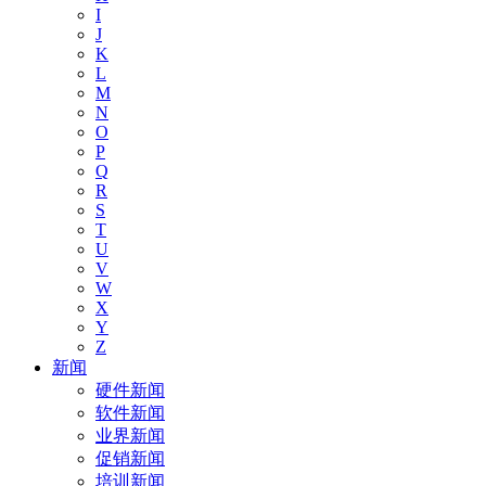
I
J
K
L
M
N
O
P
Q
R
S
T
U
V
W
X
Y
Z
新闻
硬件新闻
软件新闻
业界新闻
促销新闻
培训新闻