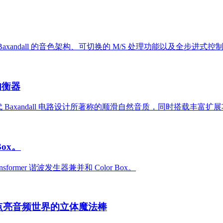
xandall 的音色架构、可切换的 M/S 处理功能以及全步进式控制。相较于前
架均衡器
 50 年代 Baxandall 电路设计所著称的顺滑自然音质，同时搭
Box。
ormer 谐波发生器兼并和 Color Box。
ll 均衡，点亮音频世界的立体魔法棒