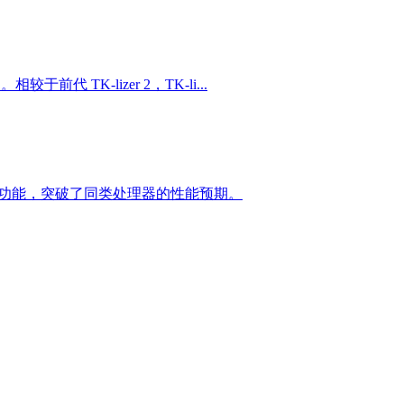
代 TK-lizer 2，TK-li...
载丰富扩展功能，突破了同类处理器的性能预期。