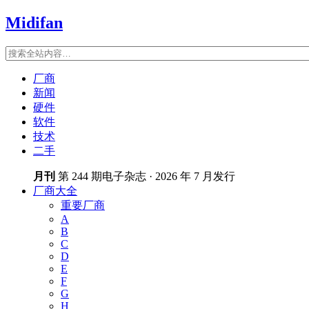
Midifan
厂商
新闻
硬件
软件
技术
二手
月刊
第 244 期电子杂志 · 2026 年 7 月发行
厂商大全
重要厂商
A
B
C
D
E
F
G
H