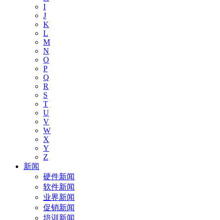
I
J
K
L
M
N
O
P
Q
R
S
T
U
V
W
X
Y
Z
新闻
硬件新闻
软件新闻
业界新闻
促销新闻
培训新闻