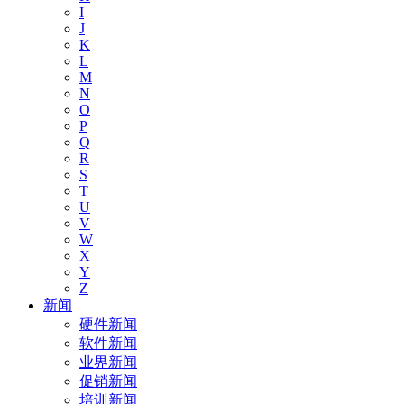
I
J
K
L
M
N
O
P
Q
R
S
T
U
V
W
X
Y
Z
新闻
硬件新闻
软件新闻
业界新闻
促销新闻
培训新闻