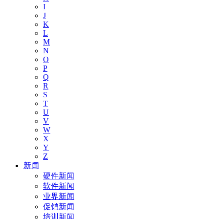
I
J
K
L
M
N
O
P
Q
R
S
T
U
V
W
X
Y
Z
新闻
硬件新闻
软件新闻
业界新闻
促销新闻
培训新闻