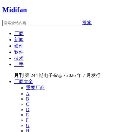
Midifan
搜索
厂商
新闻
硬件
软件
技术
二手
月刊
第 244 期电子杂志 · 2026 年 7 月发行
厂商大全
重要厂商
A
B
C
D
E
F
G
H