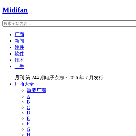
Midifan
厂商
新闻
硬件
软件
技术
二手
月刊
第 244 期电子杂志 · 2026 年 7 月发行
厂商大全
重要厂商
A
B
C
D
E
F
G
H