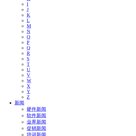
I
J
K
L
M
N
O
P
Q
R
S
T
U
V
W
X
Y
Z
新闻
硬件新闻
软件新闻
业界新闻
促销新闻
培训新闻