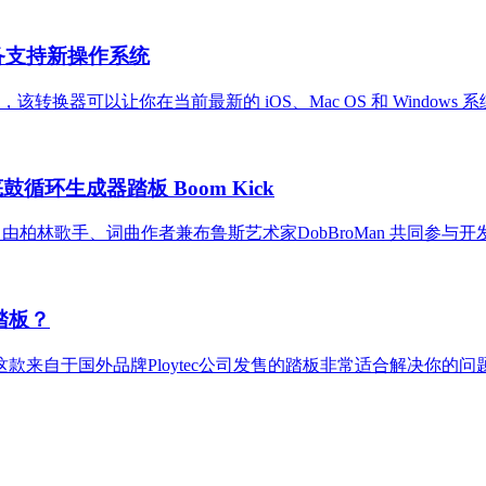
让老设备支持新操作系统
er 众筹，该转换器可以让你在当前最新的 iOS、Mac OS 和 Window
鼓循环生成器踏板 Boom Kick
踏板，由柏林歌手、词曲作者兼布鲁斯艺术家DobBroMan 共同参与开
度踏板？
来自于国外品牌Ploytec公司发售的踏板非常适合解决你的问