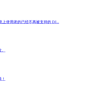
s 系统上使用老的已经不再被支持的 DJ...
发。
题！