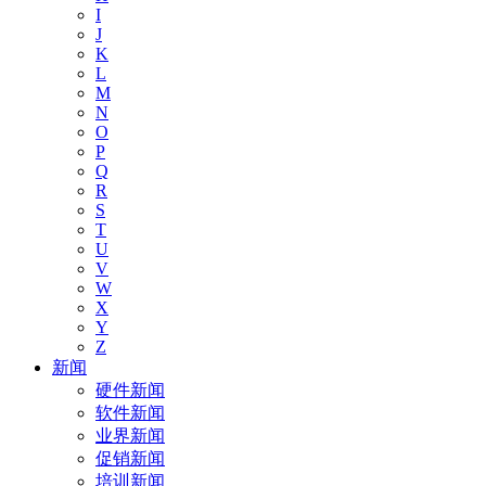
I
J
K
L
M
N
O
P
Q
R
S
T
U
V
W
X
Y
Z
新闻
硬件新闻
软件新闻
业界新闻
促销新闻
培训新闻