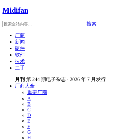
Midifan
搜索
厂商
新闻
硬件
软件
技术
二手
月刊
第 244 期电子杂志 · 2026 年 7 月发行
厂商大全
重要厂商
A
B
C
D
E
F
G
H