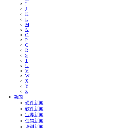
I
J
K
L
M
N
O
P
Q
R
S
T
U
V
W
X
Y
Z
新闻
硬件新闻
软件新闻
业界新闻
促销新闻
培训新闻