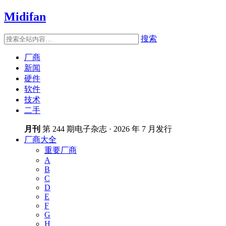
Midifan
搜索
厂商
新闻
硬件
软件
技术
二手
月刊
第 244 期电子杂志 · 2026 年 7 月发行
厂商大全
重要厂商
A
B
C
D
E
F
G
H