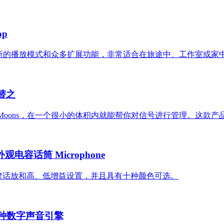
op
doloop，具有全新的播放模式和众多扩展功能，非常适合在旅途中、工作
平替之
品 5 Moons，在一个很小的体积内就能帮你对信号进行管理。这款产品很像 Teena
外观电容话筒 Microphone
ophone，内建话放和高、低增益设置，并且具有十种颜色可选。
载 6 种数字声音引擎