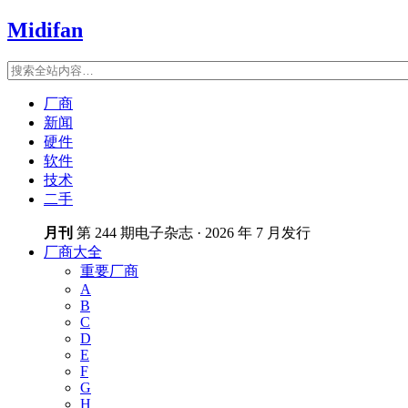
Midifan
厂商
新闻
硬件
软件
技术
二手
月刊
第 244 期电子杂志 · 2026 年 7 月发行
厂商大全
重要厂商
A
B
C
D
E
F
G
H