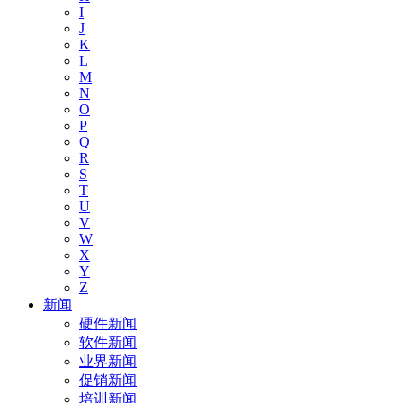
I
J
K
L
M
N
O
P
Q
R
S
T
U
V
W
X
Y
Z
新闻
硬件新闻
软件新闻
业界新闻
促销新闻
培训新闻