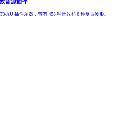
n 复古音效音源插件
一款 VST/VST3/AU 插件乐器，带有 458 种音效和 8 种复古波形。