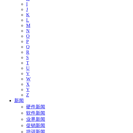
I
J
K
L
M
N
O
P
Q
R
S
T
U
V
W
X
Y
Z
新闻
硬件新闻
软件新闻
业界新闻
促销新闻
培训新闻