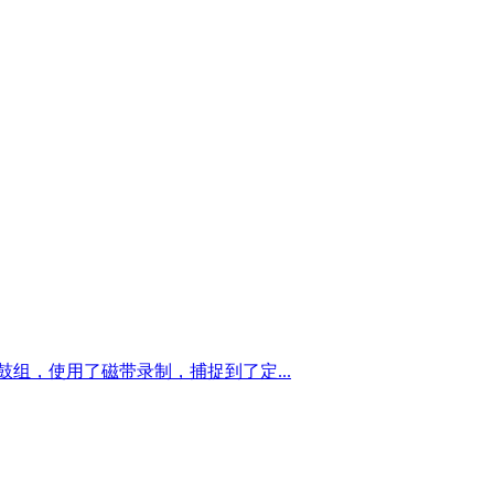
960 年代鼓组，使用了磁带录制，捕捉到了定...