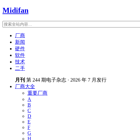
Midifan
厂商
新闻
硬件
软件
技术
二手
月刊
第 244 期电子杂志 · 2026 年 7 月发行
厂商大全
重要厂商
A
B
C
D
E
F
G
H