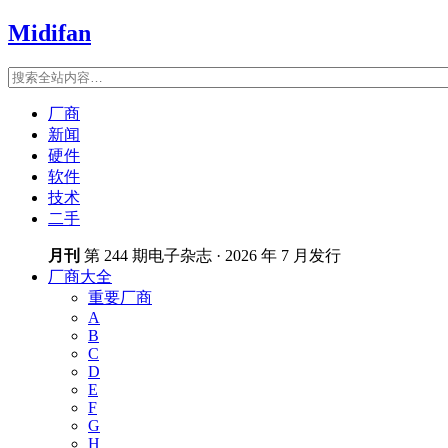
Midifan
厂商
新闻
硬件
软件
技术
二手
月刊
第 244 期电子杂志 · 2026 年 7 月发行
厂商大全
重要厂商
A
B
C
D
E
F
G
H