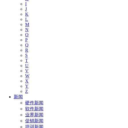
I
J
K
L
M
N
O
P
Q
R
S
T
U
V
W
X
Y
Z
新闻
硬件新闻
软件新闻
业界新闻
促销新闻
培训新闻