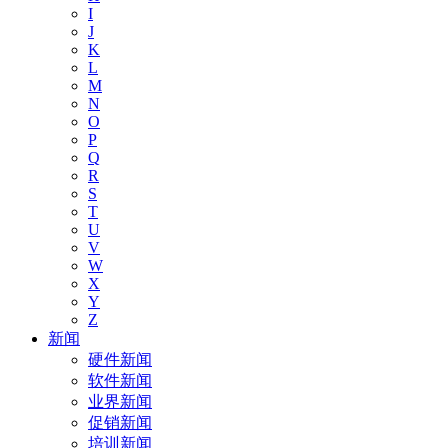
I
J
K
L
M
N
O
P
Q
R
S
T
U
V
W
X
Y
Z
新闻
硬件新闻
软件新闻
业界新闻
促销新闻
培训新闻