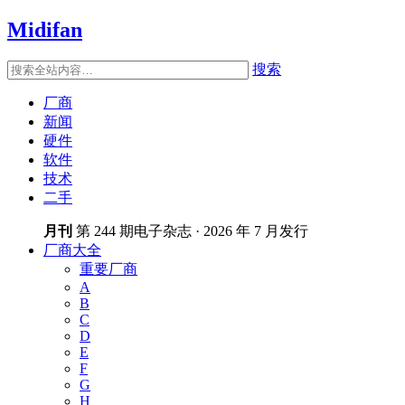
Midifan
搜索
厂商
新闻
硬件
软件
技术
二手
月刊
第 244 期电子杂志 · 2026 年 7 月发行
厂商大全
重要厂商
A
B
C
D
E
F
G
H