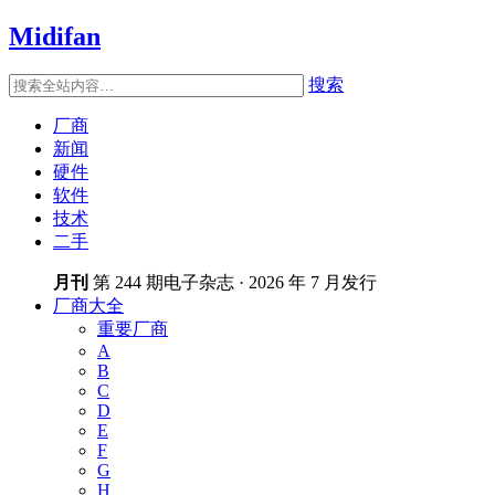
Midifan
搜索
厂商
新闻
硬件
软件
技术
二手
月刊
第 244 期电子杂志 · 2026 年 7 月发行
厂商大全
重要厂商
A
B
C
D
E
F
G
H