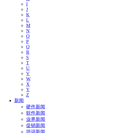
I
J
K
L
M
N
O
P
Q
R
S
T
U
V
W
X
Y
Z
新闻
硬件新闻
软件新闻
业界新闻
促销新闻
培训新闻