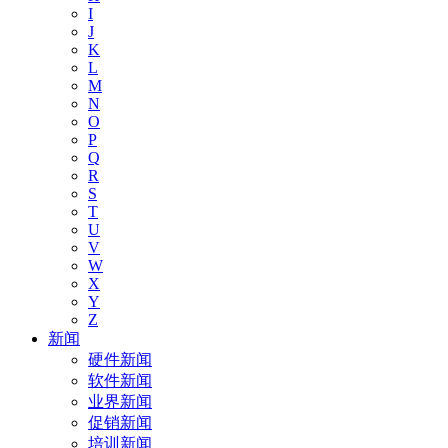
I
J
K
L
M
N
O
P
Q
R
S
T
U
V
W
X
Y
Z
新闻
硬件新闻
软件新闻
业界新闻
促销新闻
培训新闻