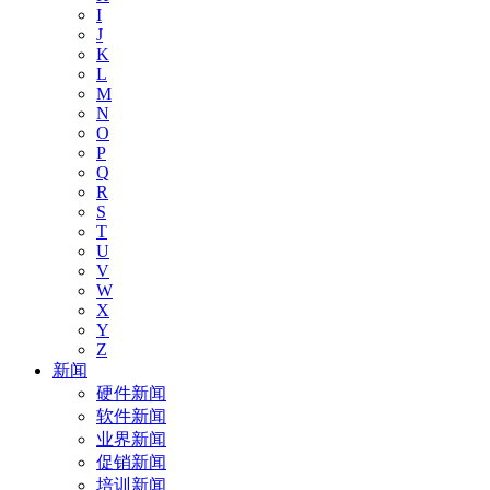
I
J
K
L
M
N
O
P
Q
R
S
T
U
V
W
X
Y
Z
新闻
硬件新闻
软件新闻
业界新闻
促销新闻
培训新闻