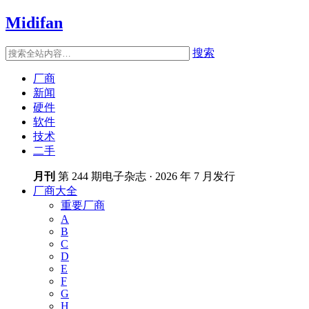
Midifan
搜索
厂商
新闻
硬件
软件
技术
二手
月刊
第 244 期电子杂志 · 2026 年 7 月发行
厂商大全
重要厂商
A
B
C
D
E
F
G
H