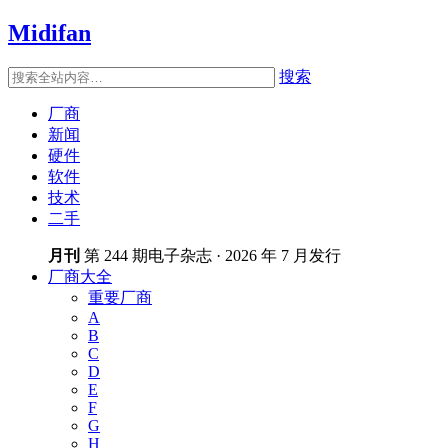
Midifan
搜索
厂商
新闻
硬件
软件
技术
二手
月刊
第 244 期电子杂志 · 2026 年 7 月发行
厂商大全
重要厂商
A
B
C
D
E
F
G
H