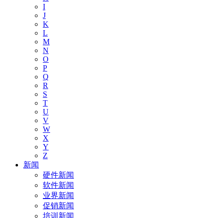
I
J
K
L
M
N
O
P
Q
R
S
T
U
V
W
X
Y
Z
新闻
硬件新闻
软件新闻
业界新闻
促销新闻
培训新闻