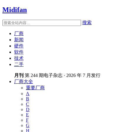
Midifan
搜索
厂商
新闻
硬件
软件
技术
二手
月刊
第 244 期电子杂志 · 2026 年 7 月发行
厂商大全
重要厂商
A
B
C
D
E
F
G
H