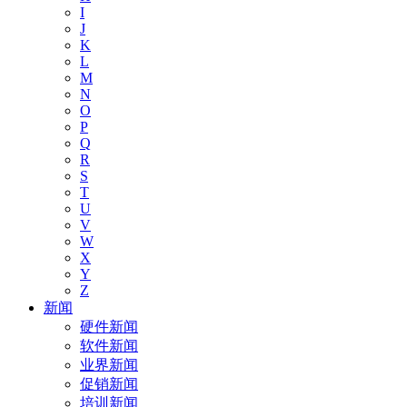
I
J
K
L
M
N
O
P
Q
R
S
T
U
V
W
X
Y
Z
新闻
硬件新闻
软件新闻
业界新闻
促销新闻
培训新闻