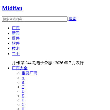
Midifan
搜索
厂商
新闻
硬件
软件
技术
二手
月刊
第 244 期电子杂志 · 2026 年 7 月发行
厂商大全
重要厂商
A
B
C
D
E
F
G
H