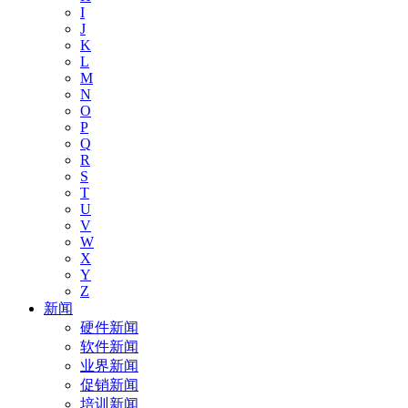
I
J
K
L
M
N
O
P
Q
R
S
T
U
V
W
X
Y
Z
新闻
硬件新闻
软件新闻
业界新闻
促销新闻
培训新闻