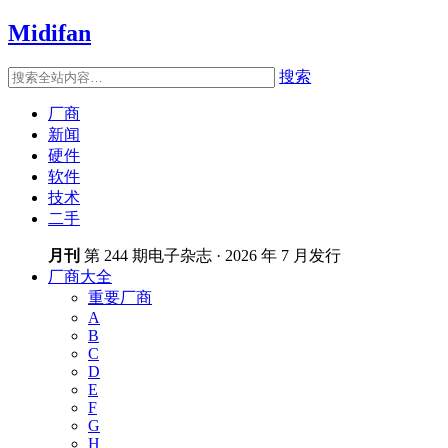
Midifan
搜索
厂商
新闻
硬件
软件
技术
二手
月刊
第 244 期电子杂志 · 2026 年 7 月发行
厂商大全
重要厂商
A
B
C
D
E
F
G
H