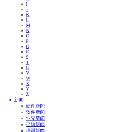
I
J
K
L
M
N
O
P
Q
R
S
T
U
V
W
X
Y
Z
新闻
硬件新闻
软件新闻
业界新闻
促销新闻
培训新闻