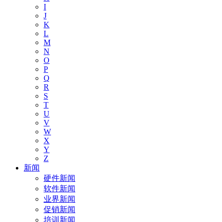
I
J
K
L
M
N
O
P
Q
R
S
T
U
V
W
X
Y
Z
新闻
硬件新闻
软件新闻
业界新闻
促销新闻
培训新闻