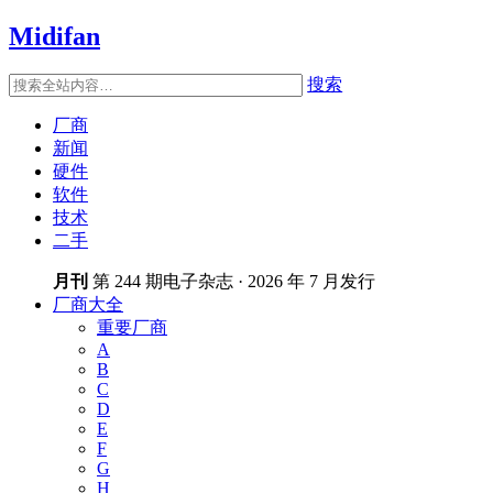
Midifan
搜索
厂商
新闻
硬件
软件
技术
二手
月刊
第 244 期电子杂志 · 2026 年 7 月发行
厂商大全
重要厂商
A
B
C
D
E
F
G
H