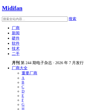
Midifan
搜索
厂商
新闻
硬件
软件
技术
二手
月刊
第 244 期电子杂志 · 2026 年 7 月发行
厂商大全
重要厂商
A
B
C
D
E
F
G
H