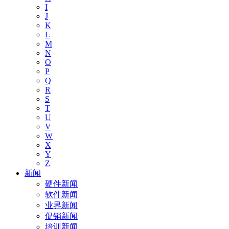
I
J
K
L
M
N
O
P
Q
R
S
T
U
V
W
X
Y
Z
新闻
硬件新闻
软件新闻
业界新闻
促销新闻
培训新闻